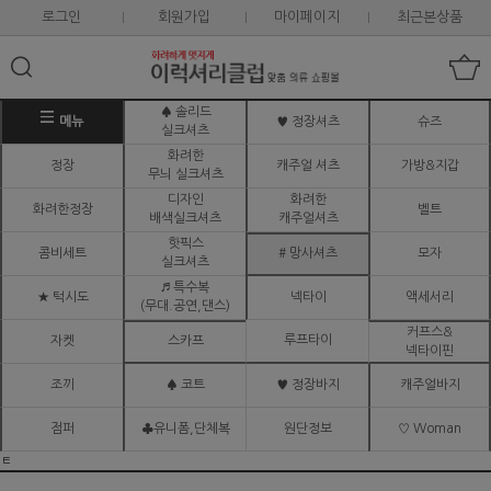
로그인
회원가입
마이페이지
최근본상품
♠ 솔리드
메뉴
♥ 정장셔츠
슈즈
실크셔츠
화려한
정장
캐주얼 셔츠
가방&지갑
무늬 실크셔츠
디자인
화려한
화려한정장
벨트
배색실크셔츠
캐주얼셔츠
핫픽스
콤비세트
# 망사셔츠
모자
실크셔츠
♬ 특수복
★ 턱시도
넥타이
액세서리
(무대.공연,댄스)
커프스&
루프타이
자켓
스카프
넥타이핀
조끼
♠ 코트
♥ 정장바지
캐주얼바지
점퍼
♣유니폼,단체복
원단정보
♡ Woman
ㅌ