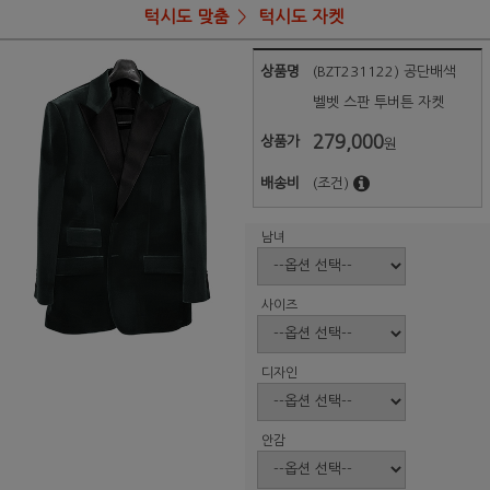
턱시도 맞춤
턱시도 자켓
상품명
(BZT231122) 공단배색
벨벳 스판 투버튼 자켓
279,000
상품가
원
배송비
(조건)
남녀
사이즈
디자인
안감