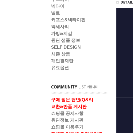
넥타이
벨트
커프스&넥타이핀
악세사리
가방&지갑
원단 샘플 정보
SELF DESIGN
시즌 상품
개인결재란
유료옵션
구매 질문.답변(Q&A)
교환&반품 게시판
쇼핑몰 공지사항
원단정보 게시판
쇼핑몰 이용후기