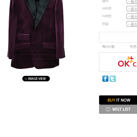
남녀
사이즈
디자인
안감
특이사항
주문
마우스를 올려보세요