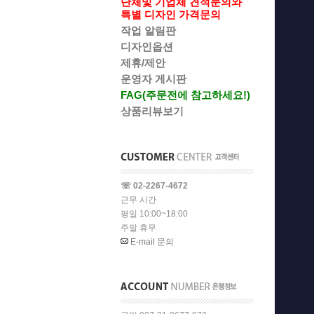
단체및 기업체 견적문의와
특별 디자인 가격문의
작업 알림판
디자인옵션
제휴/제안
운영자 게시판
FAG(주문전에 참고하세요!)
상품리뷰보기
☏ 02-2267-4672
근무 시간
평일 10:00~18:00
주말 휴무
E-mail 문의