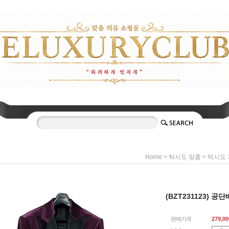
>
>
Home
턱시도 맞춤
턱시도 
(BZT231123) 
판매가격
279,00