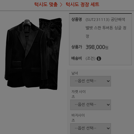
턱시도 맞춤
턱시도 정장 세트
상품명
(SUT231113) 공단배색
벨벳 스판 투버튼 싱글 정
장
398,000
상품가
원
배송비
(조건)
남녀
자켓 사이
즈
바지사이
즈