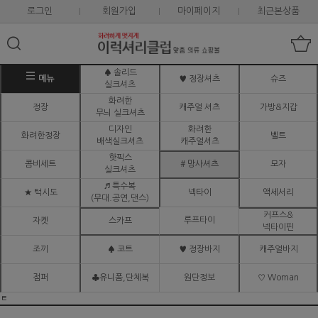
로그인
회원가입
마이페이지
최근본상품
♠ 솔리드
메뉴
♥ 정장셔츠
슈즈
실크셔츠
화려한
정장
캐주얼 셔츠
가방&지갑
무늬 실크셔츠
디자인
화려한
화려한정장
벨트
배색실크셔츠
캐주얼셔츠
핫픽스
콤비세트
# 망사셔츠
모자
실크셔츠
♬ 특수복
★ 턱시도
넥타이
액세서리
(무대.공연,댄스)
커프스&
루프타이
자켓
스카프
넥타이핀
조끼
♠ 코트
♥ 정장바지
캐주얼바지
점퍼
♣유니폼,단체복
원단정보
♡ Woman
ㅌ