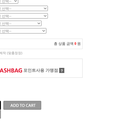
총 상품 금액
0
원
제작 (맞춤정장)
포인트사용 가맹점
?