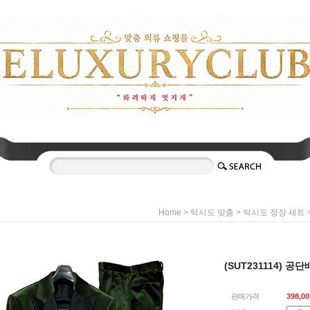
>
>
Home
턱시도 맞춤
턱시도 정장 세트
(SUT231114) 
판매가격
398,00