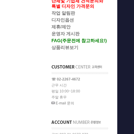
단체및 기업체 견적문의와
특별 디자인 가격문의
작업 알림판
디자인옵션
제휴/제안
운영자 게시판
FAG(주문전에 참고하세요!)
상품리뷰보기
☏ 02-2267-4672
근무 시간
평일 10:00~18:00
주말 휴무
E-mail 문의