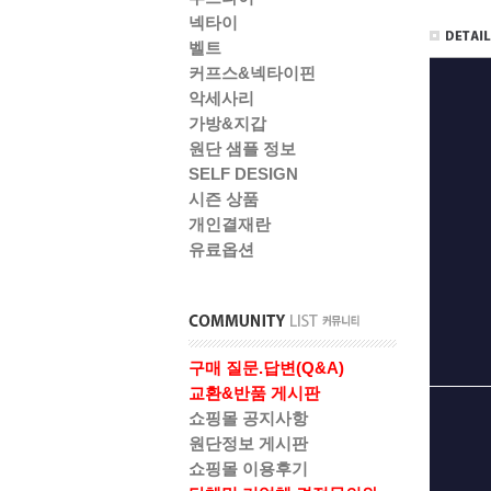
넥타이
벨트
커프스&넥타이핀
악세사리
가방&지갑
원단 샘플 정보
SELF DESIGN
시즌 상품
개인결재란
유료옵션
구매 질문.답변(Q&A)
교환&반품 게시판
쇼핑몰 공지사항
원단정보 게시판
쇼핑몰 이용후기