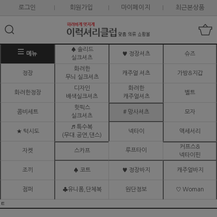
로그인
회원가입
마이페이지
최근본상품
♠ 솔리드
메뉴
♥ 정장셔츠
슈즈
실크셔츠
화려한
정장
캐주얼 셔츠
가방&지갑
무늬 실크셔츠
디자인
화려한
화려한정장
벨트
배색실크셔츠
캐주얼셔츠
핫픽스
콤비세트
# 망사셔츠
모자
실크셔츠
♬ 특수복
★ 턱시도
넥타이
액세서리
(무대.공연,댄스)
커프스&
루프타이
자켓
스카프
넥타이핀
조끼
♠ 코트
♥ 정장바지
캐주얼바지
점퍼
♣유니폼,단체복
원단정보
♡ Woman
ㅌ