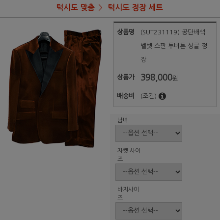
턱시도 맞춤
턱시도 정장 세트
상품명
(SUT231119) 공단배색
벨벳 스판 투버튼 싱글 정
장
398,000
상품가
원
배송비
(조건)
남녀
자켓 사이
즈
바지사이
즈