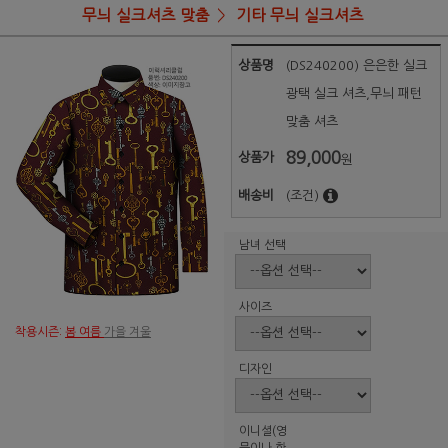
무늬 실크셔츠 맞춤
기타 무늬 실크셔츠
상품명
(DS240200) 은은한 실크
광택 실크 셔츠,무늬 패턴
맞춤 셔츠
89,000
상품가
원
배송비
(조건)
남녀 선택
사이즈
착용시즌:
봄 여름
가을 겨울
디자인
이니셜(영
문이나 한