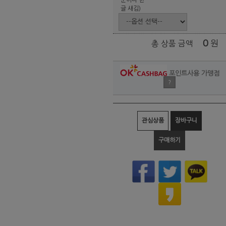
글 새김)
0
원
총 상품 금액
포인트사용 가맹점
?
관심상품
장바구니
구매하기