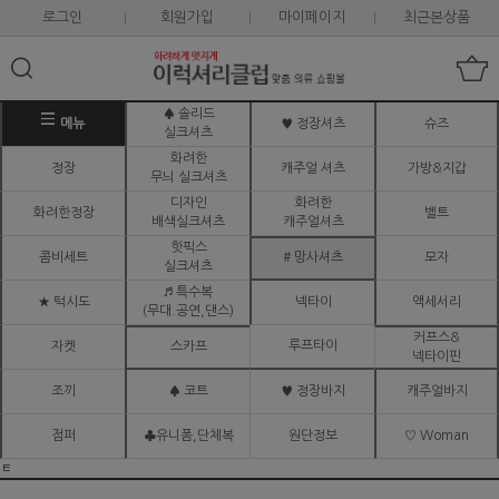
로그인
회원가입
마이페이지
최근본상품
♠ 솔리드
메뉴
♥ 정장셔츠
슈즈
실크셔츠
화려한
정장
캐주얼 셔츠
가방&지갑
무늬 실크셔츠
디자인
화려한
화려한정장
벨트
배색실크셔츠
캐주얼셔츠
핫픽스
콤비세트
# 망사셔츠
모자
실크셔츠
♬ 특수복
★ 턱시도
넥타이
액세서리
(무대.공연,댄스)
커프스&
루프타이
자켓
스카프
넥타이핀
조끼
♠ 코트
♥ 정장바지
캐주얼바지
점퍼
♣유니폼,단체복
원단정보
♡ Woman
ㅌ