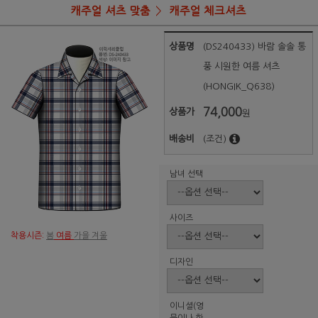
캐주얼 셔츠 맞춤
캐주얼 체크셔츠
상품명
(DS240433) 바람 솔솔 통
풍 시원한 여름 셔츠
(HONGIK_Q638)
74,000
상품가
원
배송비
(조건)
남녀 선택
사이즈
착용시즌:
봄
여름
가을 겨울
디자인
이니셜(영
문이나 한