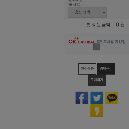
글 새김)
0
원
총 상품 금액
포인트사용 가맹점
?
관심상품
장바구니
구매하기