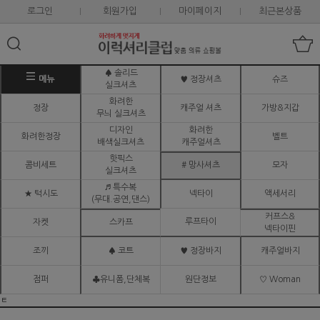
로그인
회원가입
마이페이지
최근본상품
♠ 솔리드
메뉴
♥ 정장셔츠
슈즈
실크셔츠
화려한
정장
캐주얼 셔츠
가방&지갑
무늬 실크셔츠
디자인
화려한
화려한정장
벨트
배색실크셔츠
캐주얼셔츠
핫픽스
콤비세트
# 망사셔츠
모자
실크셔츠
♬ 특수복
★ 턱시도
넥타이
액세서리
(무대.공연,댄스)
커프스&
루프타이
자켓
스카프
넥타이핀
조끼
♠ 코트
♥ 정장바지
캐주얼바지
점퍼
♣유니폼,단체복
원단정보
♡ Woman
ㅌ