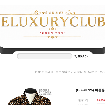
>
>
> (DS
Home
무늬실크셔츠 맞춤
기타 무늬 실크셔츠
(DS240725) 여
판매가격
89,000