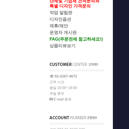
단체및 기업체 견적문의와
특별 디자인 가격문의
작업 알림판
디자인옵션
제휴/제안
운영자 게시판
FAG(주문전에 참고하세요!)
상품리뷰보기
☏ 02-2267-4672
근무 시간
평일 10:00~18:00
주말 휴무
E-mail 문의