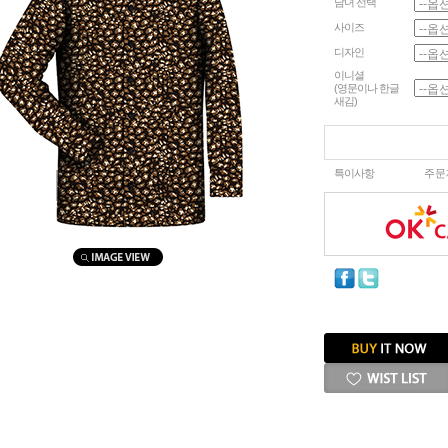
남녀 선택
사이즈
디자인
이니셜
(영문이나 한글
새김)
특이사항
주문
마우스를 올려보세요