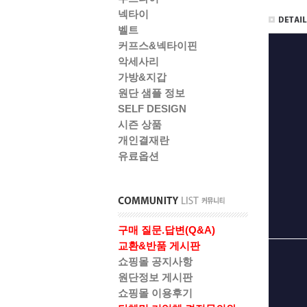
넥타이
벨트
커프스&넥타이핀
악세사리
가방&지갑
원단 샘플 정보
SELF DESIGN
시즌 상품
개인결재란
유료옵션
구매 질문.답변(Q&A)
교환&반품 게시판
쇼핑몰 공지사항
원단정보 게시판
쇼핑몰 이용후기