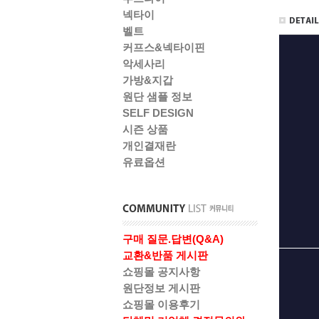
넥타이
벨트
커프스&넥타이핀
악세사리
가방&지갑
원단 샘플 정보
SELF DESIGN
시즌 상품
개인결재란
유료옵션
구매 질문.답변(Q&A)
교환&반품 게시판
쇼핑몰 공지사항
원단정보 게시판
쇼핑몰 이용후기