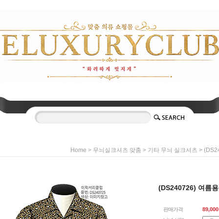
>
>
> (DS
Home
무늬실크셔츠 맞춤
기타 무늬 실크셔츠
(DS240726) 여
판매가격
89,000