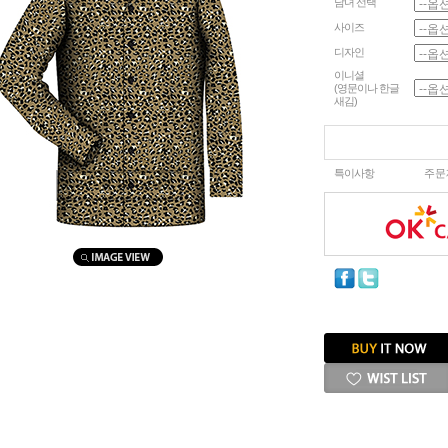
남녀 선택
사이즈
디자인
이니셜
(영문이나 한글
새김)
특이사항
주문
마우스를 올려보세요