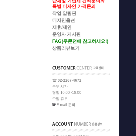
단체및 기업체 견적문의와
특별 디자인 가격문의
작업 알림판
디자인옵션
제휴/제안
운영자 게시판
FAG(주문전에 참고하세요!)
상품리뷰보기
☏ 02-2267-4672
근무 시간
평일 10:00~18:00
주말 휴무
E-mail 문의