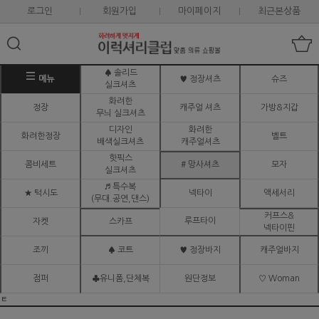
로그인
회원가입
마이페이지
최근본상품
♠ 솔리드
메뉴
♥ 정장셔츠
슈즈
실크셔츠
화려한
정장
캐주얼 셔츠
가방&지갑
무늬 실크셔츠
디자인
화려한
화려한정장
벨트
배색실크셔츠
캐주얼셔츠
핫픽스
콤비세트
# 망사셔츠
모자
실크셔츠
♬ 특수복
★ 턱시도
넥타이
액세서리
(무대.공연,댄스)
커프스&
루프타이
자켓
스카프
넥타이핀
조끼
♠ 코트
♥ 정장바지
캐주얼바지
점퍼
♣유니폼,단체복
원단정보
♡ Woman
ㅌ