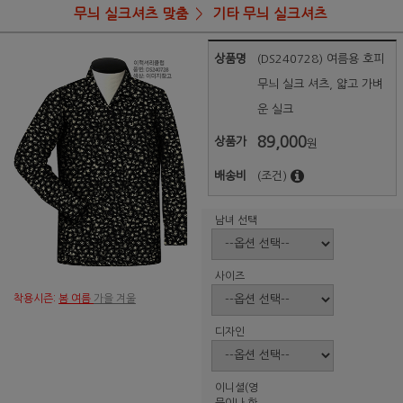
무늬 실크셔츠 맞춤
기타 무늬 실크셔츠
상품명
(DS240728) 여름용 호피
무늬 실크 셔츠, 얇고 가벼
운 실크
89,000
상품가
원
배송비
(조건)
남녀 선택
사이즈
착용시즌:
봄 여름
가을 겨울
디자인
이니셜(영
문이나 한