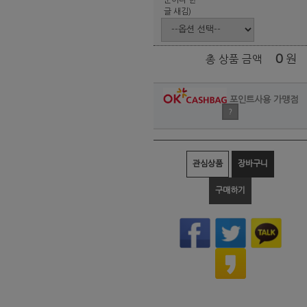
글 새김)
0
원
총 상품 금액
포인트사용 가맹점
?
관심상품
장바구니
구매하기