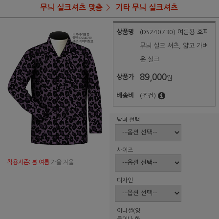
무늬 실크셔츠 맞춤
기타 무늬 실크셔츠
상품명
(DS240730) 여름용 호피
무늬 실크 셔츠, 얇고 가벼
운 실크
89,000
상품가
원
배송비
(조건)
남녀 선택
사이즈
착용시즌:
봄 여름
가을 겨울
디자인
이니셜(영
문이나 한