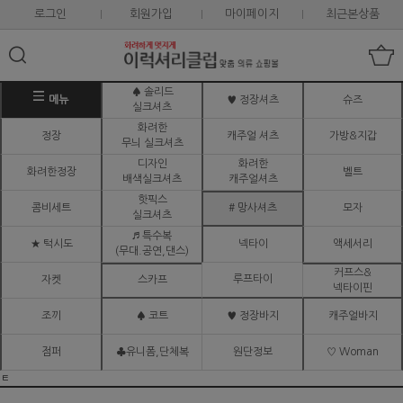
로그인
회원가입
마이페이지
최근본상품
♠ 솔리드
메뉴
♥ 정장셔츠
슈즈
실크셔츠
화려한
정장
캐주얼 셔츠
가방&지갑
무늬 실크셔츠
디자인
화려한
화려한정장
벨트
배색실크셔츠
캐주얼셔츠
핫픽스
콤비세트
# 망사셔츠
모자
실크셔츠
♬ 특수복
★ 턱시도
넥타이
액세서리
(무대.공연,댄스)
커프스&
루프타이
자켓
스카프
넥타이핀
조끼
♠ 코트
♥ 정장바지
캐주얼바지
점퍼
♣유니폼,단체복
원단정보
♡ Woman
ㅌ