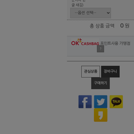
글 새김)
0
원
총 상품 금액
포인트사용 가맹점
?
관심상품
장바구니
구매하기