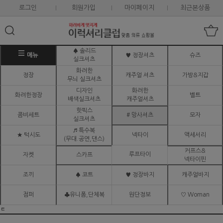
로그인
회원가입
마이페이지
최근본상품
♠ 솔리드
메뉴
♥ 정장셔츠
슈즈
실크셔츠
화려한
정장
캐주얼 셔츠
가방&지갑
무늬 실크셔츠
디자인
화려한
화려한정장
벨트
배색실크셔츠
캐주얼셔츠
핫픽스
콤비세트
# 망사셔츠
모자
실크셔츠
♬ 특수복
★ 턱시도
넥타이
액세서리
(무대.공연,댄스)
커프스&
루프타이
자켓
스카프
넥타이핀
조끼
♠ 코트
♥ 정장바지
캐주얼바지
점퍼
♣유니폼,단체복
원단정보
♡ Woman
ㅌ