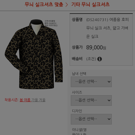
무늬 실크셔츠 맞춤
기타 무늬 실크셔츠
상품명
(DS240731) 여름용 호피
무늬 실크 셔츠, 얇고 가벼
운 실크
89,000
상품가
원
배송비
(조건)
남녀 선택
사이즈
착용시즌:
봄 여름
가을 겨울
디자인
이니셜(영
문이나 한