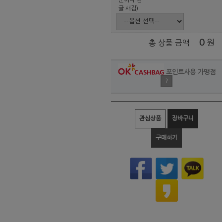
글 새김)
0
원
총 상품 금액
포인트사용 가맹점
?
관심상품
장바구니
구매하기