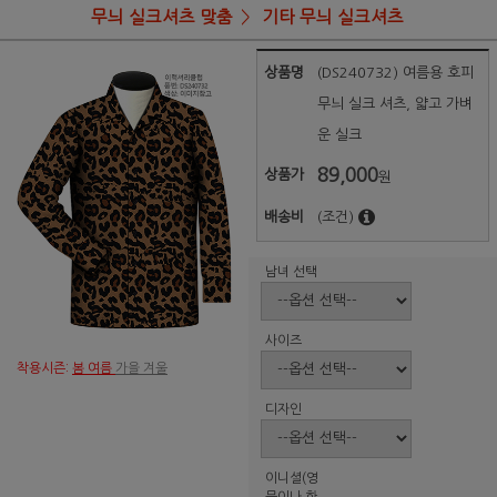
무늬 실크셔츠 맞춤
기타 무늬 실크셔츠
상품명
(DS240732) 여름용 호피
무늬 실크 셔츠, 얇고 가벼
운 실크
89,000
상품가
원
배송비
(조건)
남녀 선택
사이즈
착용시즌:
봄 여름
가을 겨울
디자인
이니셜(영
문이나 한