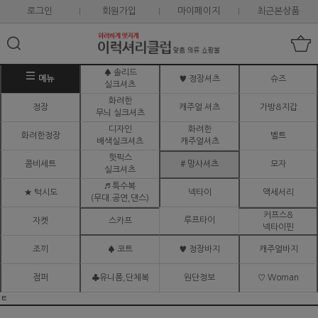
로그인
회원가입
마이페이지
최근본상품
♠ 솔리드
메뉴
♥ 정장셔츠
슈즈
실크셔츠
화려한
정장
캐주얼 셔츠
가방&지갑
무늬 실크셔츠
디자인
화려한
화려한정장
벨트
배색실크셔츠
캐주얼셔츠
핫픽스
콤비세트
# 망사셔츠
모자
실크셔츠
♬ 특수복
★ 턱시도
넥타이
액세서리
(무대.공연,댄스)
커프스&
루프타이
자켓
스카프
넥타이핀
조끼
♠ 코트
♥ 정장바지
캐주얼바지
점퍼
♣유니폼,단체복
원단정보
♡ Woman
ㅌ