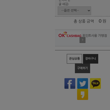
글 새김)
0
원
총 상품 금액
포인트사용 가맹점
?
관심상품
장바구니
구매하기