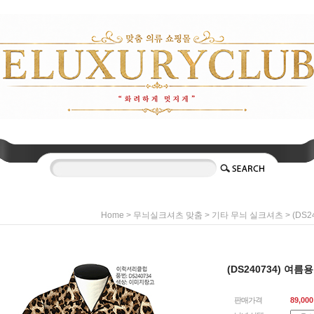
>
>
> (DS
Home
무늬실크셔츠 맞춤
기타 무늬 실크셔츠
(DS240734) 여
판매가격
89,000