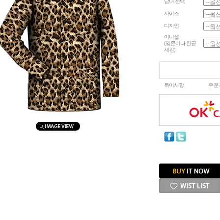
남녀 선택
사이즈
디자인
이니셜
(영문이나 한글
새김)
특이사항
주문
마우스를 올려보세요