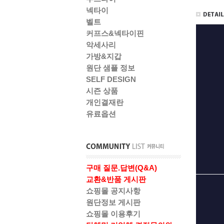
넥타이
벨트
커프스&넥타이핀
악세사리
가방&지갑
원단 샘플 정보
SELF DESIGN
시즌 상품
개인결재란
유료옵션
구매 질문.답변(Q&A)
교환&반품 게시판
쇼핑몰 공지사항
원단정보 게시판
쇼핑몰 이용후기