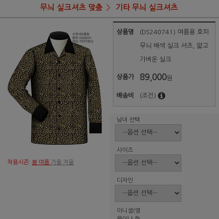
무늬 실크셔츠 맞춤
기타 무늬 실크셔츠
상품명
(DS240741) 여름용 호피
무늬 배색 실크 셔츠, 얇고
가벼운 실크
89,000
상품가
원
배송비
(조건)
남녀 선택
사이즈
착용시즌:
봄 여름
가을 겨울
디자인
이니셜(영
문이나 한