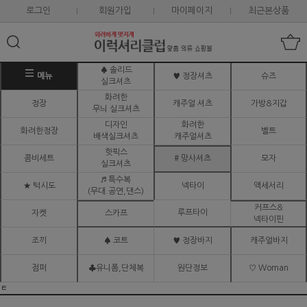
로그인
회원가입
마이페이지
최근본상품
♠ 솔리드
메뉴
♥ 정장셔츠
슈즈
실크셔츠
화려한
정장
캐주얼 셔츠
가방&지갑
무늬 실크셔츠
디자인
화려한
화려한정장
벨트
배색실크셔츠
캐주얼셔츠
핫픽스
콤비세트
# 망사셔츠
모자
실크셔츠
♬ 특수복
★ 턱시도
넥타이
액세서리
(무대.공연,댄스)
커프스&
루프타이
자켓
스카프
넥타이핀
조끼
♠ 코트
♥ 정장바지
캐주얼바지
점퍼
♣유니폼,단체복
원단정보
♡ Woman
ㅌ