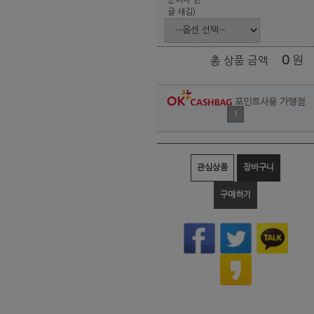
글 새김)
0
원
총 상품 금액
포인트사용 가맹점
?
관심상품
장바구니
구매하기