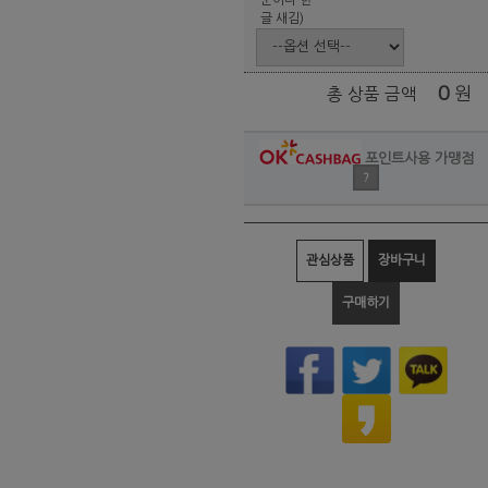
글 새김)
0
원
총 상품 금액
포인트사용 가맹점
?
관심상품
장바구니
구매하기