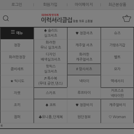
로그인
회원가입
마이페이지
최근본상품
♠ 솔리드
메뉴
♥ 정장셔츠
슈즈
실크셔츠
화려한
정장
캐주얼 셔츠
가방&지갑
무늬 실크셔츠
디자인
화려한
화려한정장
벨트
배색실크셔츠
캐주얼셔츠
핫픽스
콤비세트
# 망사셔츠
모자
실크셔츠
♬ 특수복
★ 턱시도
넥타이
액세서리
(무대.공연,댄스)
커프스&
루프타이
자켓
스카프
넥타이핀
조끼
♠ 코트
♥ 정장바지
캐주얼바지
점퍼
♣유니폼,단체복
원단정보
♡ Woman
ㅌ