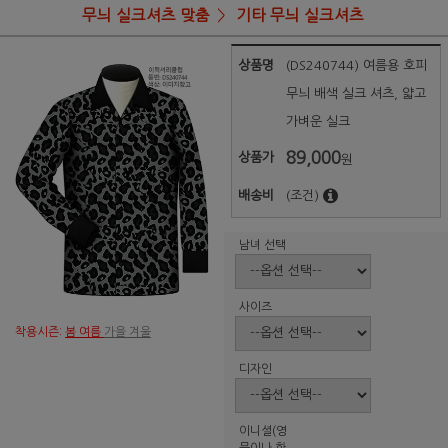
무늬 실크셔츠 맞춤
기타 무늬 실크셔츠
상품명
(DS240744) 여름용 호피
무늬 배색 실크 셔츠, 얇고
가벼운 실크
89,000
상품가
원
배송비
(조건)
남녀 선택
사이즈
착용시즌:
봄 여름
가을 겨울
디자인
이니셜(영
문이나 한