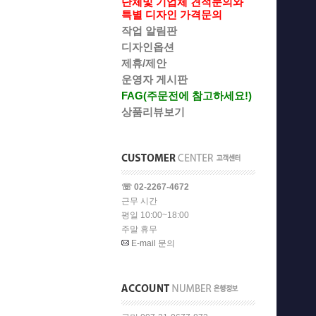
단체및 기업체 견적문의와
특별 디자인 가격문의
작업 알림판
디자인옵션
제휴/제안
운영자 게시판
FAG(주문전에 참고하세요!)
상품리뷰보기
☏ 02-2267-4672
근무 시간
평일 10:00~18:00
주말 휴무
E-mail 문의