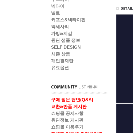
넥타이
벨트
커프스&넥타이핀
악세사리
가방&지갑
원단 샘플 정보
SELF DESIGN
시즌 상품
개인결재란
유료옵션
구매 질문.답변(Q&A)
교환&반품 게시판
쇼핑몰 공지사항
원단정보 게시판
쇼핑몰 이용후기