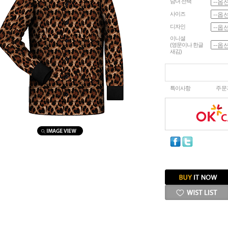
남녀 선택
사이즈
디자인
이니셜
(영문이나 한글
새김)
특이사항
주문
마우스를 올려보세요