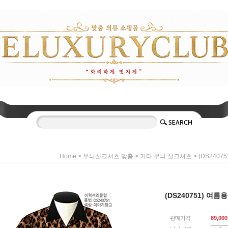
>
>
> (DS240
Home
무늬실크셔츠 맞춤
기타 무늬 실크셔츠
(DS240751) 여
판매가격
89,000