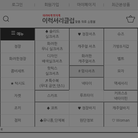
로그인
회원가입
마이페이지
최근본상품
♠ 솔리드
메뉴
♥ 정장셔츠
슈즈
실크셔츠
화려한
정장
캐주얼 셔츠
가방&지갑
무늬 실크셔츠
디자인
화려한
화려한정장
벨트
배색실크셔츠
캐주얼셔츠
핫픽스
콤비세트
# 망사셔츠
모자
실크셔츠
♬ 특수복
★ 턱시도
넥타이
액세서리
(무대.공연,댄스)
커프스&
루프타이
자켓
스카프
넥타이핀
조끼
♠ 코트
♥ 정장바지
캐주얼바지
점퍼
♣유니폼,단체복
원단정보
♡ Woman
ㅌ