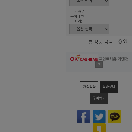
이니셜(영
문이나 한
글 새김)
0
원
총 상품 금액
포인트사용 가맹점
?
관심상품
장바구니
구매하기