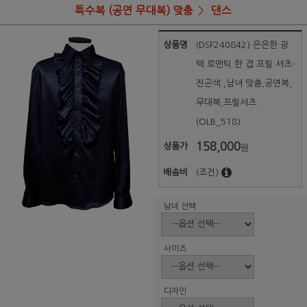
특수복 (공연 무대복) 맞춤
댄스
상품명
(DSF240842) 은은한 광
택 로맨틱 한 겹 프릴 셔츠-
진곤색 ,남녀 맞춤,공연복,
무대복,프릴셔츠
(OLB_518)
158,000
상품가
원
배송비
(조건)
남녀 선택
사이즈
디자인