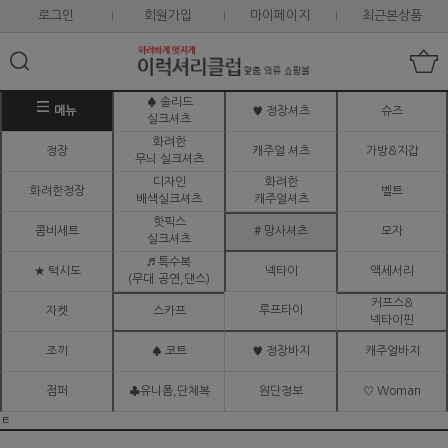
로그인
회원가입
마이페이지
최근본상품
♠ 솔리드
메뉴
♥ 정장셔츠
슈즈
실크셔츠
화려한
정장
캐주얼 셔츠
가방&지갑
무늬 실크셔츠
디자인
화려한
화려한정장
벨트
배색실크셔츠
캐주얼셔츠
핫픽스
콤비세트
# 망사셔츠
모자
실크셔츠
♬ 특수복
★ 턱시도
넥타이
액세서리
(무대.공연,댄스)
커프스&
루프타이
자켓
스카프
넥타이핀
조끼
♠ 코트
♥ 정장바지
캐주얼바지
점퍼
♣유니폼,단체복
원단정보
♡ Woman
ㅌ