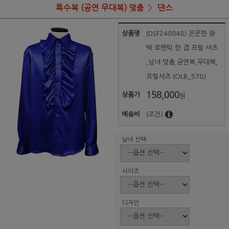
특수복 (공연 무대복) 맞춤
댄스
상품명
(DSF240848) 은은한 광
택 로맨틱 한 겹 프릴 셔츠
,남녀 맞춤,공연복,무대복,
프릴셔츠 (OLB_578)
158,000
상품가
원
배송비
(조건)
남녀 선택
사이즈
디자인