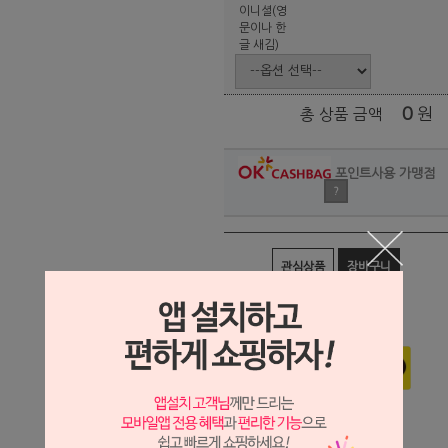
이니셜(영
문이나 한
글 새김)
0
원
총 상품 금액
포인트사용 가맹점
?
관심상품
장바구니
구매하기