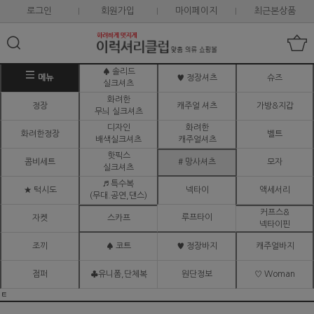
로그인
회원가입
마이페이지
최근본상품
♠ 솔리드
메뉴
♥ 정장셔츠
슈즈
실크셔츠
화려한
정장
캐주얼 셔츠
가방&지갑
무늬 실크셔츠
디자인
화려한
화려한정장
벨트
배색실크셔츠
캐주얼셔츠
핫픽스
콤비세트
# 망사셔츠
모자
실크셔츠
♬ 특수복
★ 턱시도
넥타이
액세서리
(무대.공연,댄스)
커프스&
루프타이
자켓
스카프
넥타이핀
조끼
♠ 코트
♥ 정장바지
캐주얼바지
점퍼
♣유니폼,단체복
원단정보
♡ Woman
ㅌ