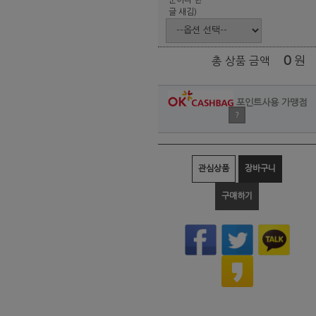
글 새김)
0
원
총 상품 금액
포인트사용 가맹점
?
관심상품
장바구니
구매하기