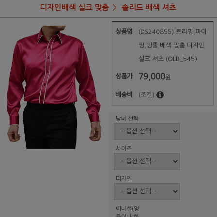
디자인배색 실크 맞춤
솔리드 배색 셔츠
상품명
(DS240855) 트리밍,파이
핑,삥줄 배색 맞춤 디자인
실크 셔츠 (OLB_545)
79,000
상품가
원
배송비
(조건)
남녀 선택
사이즈
디자인
이니셜(영
문이나 한