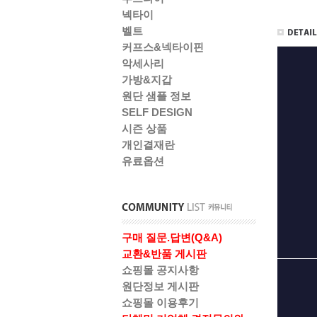
넥타이
벨트
커프스&넥타이핀
악세사리
가방&지갑
원단 샘플 정보
SELF DESIGN
시즌 상품
개인결재란
유료옵션
구매 질문.답변(Q&A)
교환&반품 게시판
쇼핑몰 공지사항
원단정보 게시판
쇼핑몰 이용후기