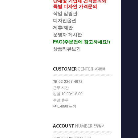
단체및 기업체 견적문의와
특별 디자인 가격문의
작업 알림판
디자인옵션
제휴/제안
운영자 게시판
FAG(주문전에 참고하세요!)
상품리뷰보기
☏ 02-2267-4672
근무 시간
평일 10:00~18:00
주말 휴무
E-mail 문의