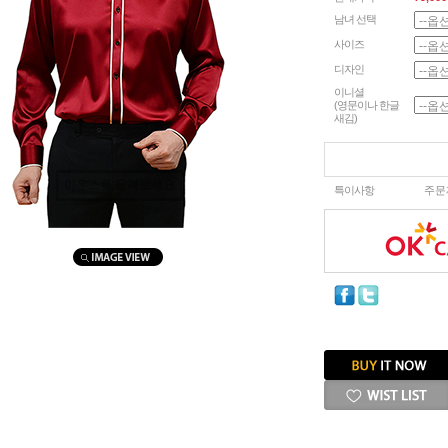
남녀 선택
사이즈
디자인
이니셜
(영문이나 한글
새김)
마우스를 올려보세요
특이사항
주문