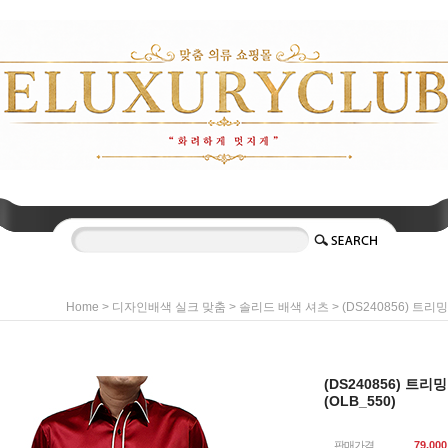
>
>
> (DS240856) 트
Home
디자인배색 실크 맞춤
솔리드 배색 셔츠
(DS240856) 트
(OLB_550)
판매가격
79,000