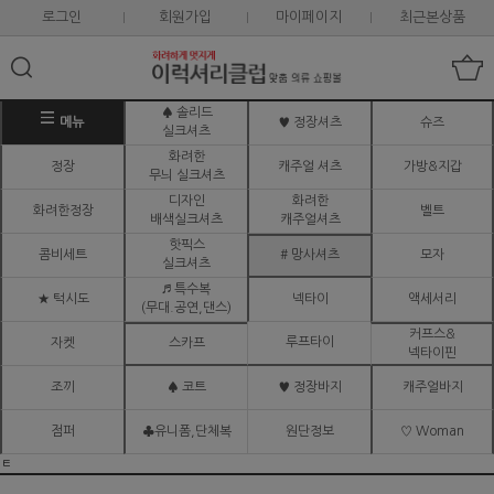
로그인
회원가입
마이페이지
최근본상품
♠ 솔리드
메뉴
♥ 정장셔츠
슈즈
실크셔츠
화려한
정장
캐주얼 셔츠
가방&지갑
무늬 실크셔츠
디자인
화려한
화려한정장
벨트
배색실크셔츠
캐주얼셔츠
핫픽스
콤비세트
# 망사셔츠
모자
실크셔츠
♬ 특수복
★ 턱시도
넥타이
액세서리
(무대.공연,댄스)
커프스&
루프타이
자켓
스카프
넥타이핀
조끼
♠ 코트
♥ 정장바지
캐주얼바지
점퍼
♣유니폼,단체복
원단정보
♡ Woman
ㅌ