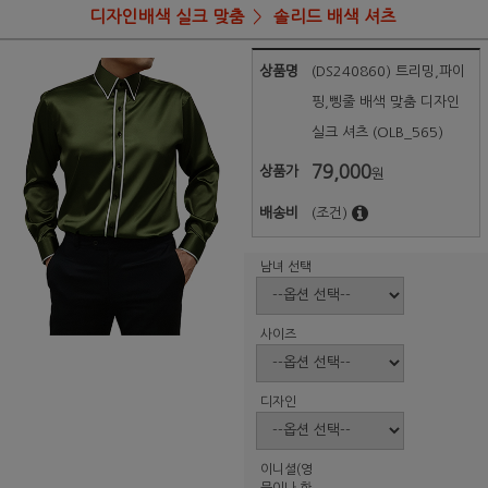
디자인배색 실크 맞춤
솔리드 배색 셔츠
상품명
(DS240860) 트리밍,파이
핑,삥줄 배색 맞춤 디자인
실크 셔츠 (OLB_565)
79,000
상품가
원
배송비
(조건)
남녀 선택
사이즈
디자인
이니셜(영
문이나 한