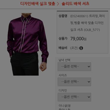
디자인배색 실크 맞춤
솔리드 배색 셔츠
상품명
(DS240861) 트리밍,파이
핑,삥줄 배색 맞춤 디자인
실크 셔츠 (OLB_577)
79,000
상품가
원
배송비
(조건)
남녀 선택
사이즈
디자인
이니셜(영
문이나 한