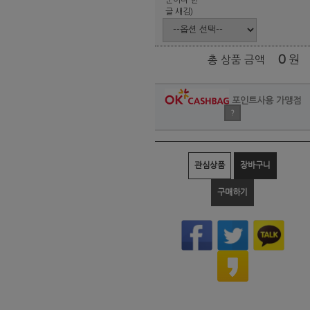
글 새김)
0
원
총 상품 금액
포인트사용 가맹점
?
관심상품
장바구니
구매하기