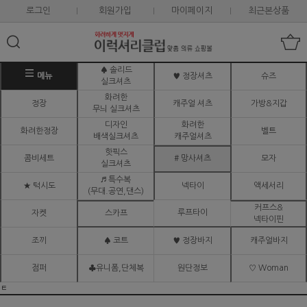
로그인
회원가입
마이페이지
최근본상품
♠ 솔리드
메뉴
♥ 정장셔츠
슈즈
실크셔츠
화려한
정장
캐주얼 셔츠
가방&지갑
무늬 실크셔츠
디자인
화려한
화려한정장
벨트
배색실크셔츠
캐주얼셔츠
핫픽스
콤비세트
# 망사셔츠
모자
실크셔츠
♬ 특수복
★ 턱시도
넥타이
액세서리
(무대.공연,댄스)
커프스&
루프타이
자켓
스카프
넥타이핀
조끼
♠ 코트
♥ 정장바지
캐주얼바지
점퍼
♣유니폼,단체복
원단정보
♡ Woman
ㅌ