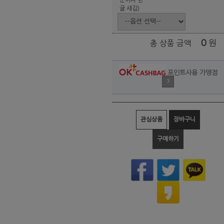
글 새김)
0
원
총 상품 금액
포인트사용 가맹점
?
관심상품
장바구니
구매하기