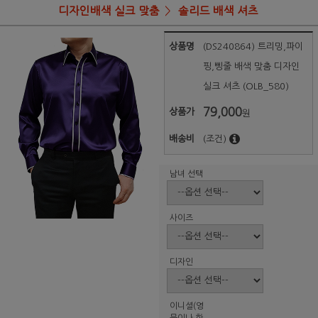
디자인배색 실크 맞춤
솔리드 배색 셔츠
상품명
(DS240864) 트리밍,파이
핑,삥줄 배색 맞춤 디자인
실크 셔츠 (OLB_580)
79,000
상품가
원
배송비
(조건)
남녀 선택
사이즈
디자인
이니셜(영
문이나 한