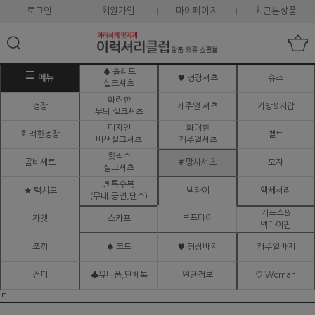
로그인
회원가입
마이페이지
최근본상품
♠ 솔리드
메뉴
♥ 정장셔츠
슈즈
실크셔츠
화려한
정장
캐주얼 셔츠
가방&지갑
무늬 실크셔츠
디자인
화려한
화려한정장
벨트
배색실크셔츠
캐주얼셔츠
핫픽스
콤비세트
# 망사셔츠
모자
실크셔츠
♬ 특수복
★ 턱시도
넥타이
액세서리
(무대.공연,댄스)
커프스&
루프타이
자켓
스카프
넥타이핀
조끼
♠ 코트
♥ 정장바지
캐주얼바지
점퍼
♣유니폼,단체복
원단정보
♡ Woman
ㅌ