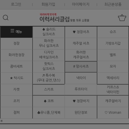
로그인
회원가입
마이페이지
최근본상품
♠ 솔리드
메뉴
♥ 정장셔츠
슈즈
실크셔츠
화려한
정장
캐주얼 셔츠
가방&지갑
무늬 실크셔츠
디자인
화려한
화려한정장
벨트
배색실크셔츠
캐주얼셔츠
핫픽스
콤비세트
# 망사셔츠
모자
실크셔츠
♬ 특수복
★ 턱시도
넥타이
액세서리
(무대.공연,댄스)
커프스&
루프타이
자켓
스카프
넥타이핀
조끼
♠ 코트
♥ 정장바지
캐주얼바지
점퍼
♣유니폼,단체복
원단정보
♡ Woman
ㅌ