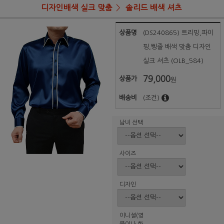
디자인배색 실크 맞춤
솔리드 배색 셔츠
상품명
(DS240865) 트리밍,파이
핑,삥줄 배색 맞춤 디자인
실크 셔츠 (OLB_584)
79,000
상품가
원
배송비
(조건)
남녀 선택
사이즈
디자인
이니셜(영
문이나 한