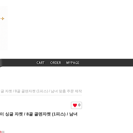
싱글 자켓 / 8골 골덴자켓 (1피스) / 남녀 맞춤 주문 제작
0
로이 싱글 자켓 / 8골 골덴자켓 (1피스) / 남녀
0
원