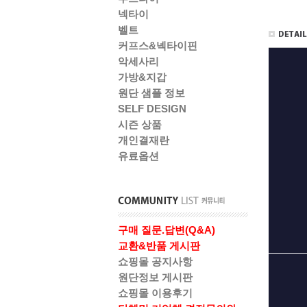
넥타이
벨트
커프스&넥타이핀
악세사리
가방&지갑
원단 샘플 정보
SELF DESIGN
시즌 상품
개인결재란
유료옵션
구매 질문.답변(Q&A)
교환&반품 게시판
쇼핑몰 공지사항
원단정보 게시판
쇼핑몰 이용후기