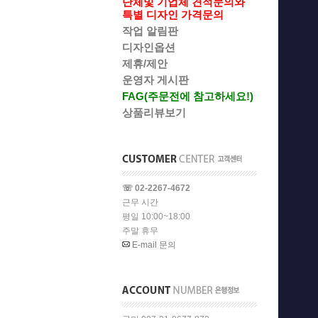
단체및 기업체 견적문의와
특별 디자인 가격문의
작업 알림판
디자인옵션
제휴/제안
운영자 게시판
FAG(주문전에 참고하세요!)
상품리뷰보기
☏ 02-2267-4672
근무 시간
평일 10:00~18:00
주말 휴무
E-mail 문의