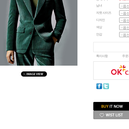
남녀
자켓 사이즈
디자인
색상
안감
마우스를 올려보세요
특이사항
주문