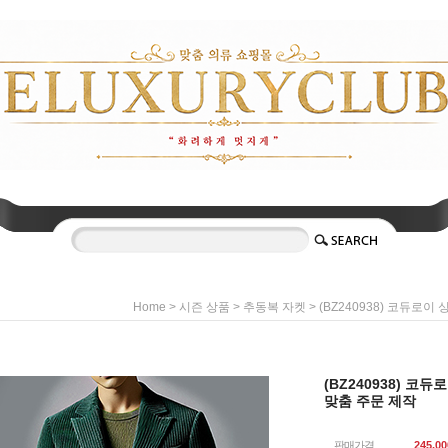
>
>
> (BZ240938) 코듀로이 
Home
시즌 상품
추동복 자켓
(BZ240938) 코듀
맞춤 주문 제작
판매가격
245,00