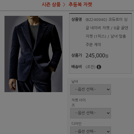
시즌 상품
추동복 자켓
상품명
(BZ240940) 코듀로이 싱
글 네이비 자켓 / 8골 골덴
자켓 (1피스) / 남녀 맞춤
주문 제작
245,000
상품가
원
배송비
(조건)
남녀
자켓 사이
즈
디자인