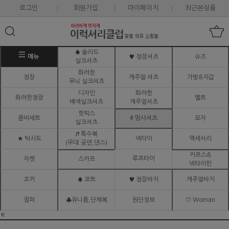
로그인
회원가입
마이페이지
최근본상품
♠ 솔리드
메뉴
♥ 정장셔츠
슈즈
실크셔츠
화려한
정장
캐주얼 셔츠
가방&지갑
무늬 실크셔츠
디자인
화려한
화려한정장
벨트
배색실크셔츠
캐주얼셔츠
핫픽스
콤비세트
# 망사셔츠
모자
실크셔츠
♬ 특수복
★ 턱시도
넥타이
액세서리
(무대.공연,댄스)
커프스&
루프타이
자켓
스카프
넥타이핀
조끼
♠ 코트
♥ 정장바지
캐주얼바지
점퍼
♣유니폼,단체복
원단정보
♡ Woman
ㅌ