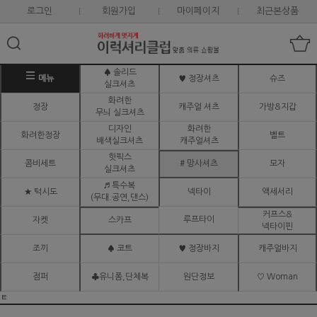
로그인
회원가입
마이페이지
최근본상품
♠ 솔리드
메뉴
♥ 정장셔츠
슈즈
실크셔츠
화려한
정장
캐주얼 셔츠
가방&지갑
무늬 실크셔츠
디자인
화려한
화려한정장
벨트
배색실크셔츠
캐주얼셔츠
핫픽스
콤비세트
# 망사셔츠
모자
실크셔츠
♬ 특수복
★ 턱시도
넥타이
액세서리
(무대.공연,댄스)
커프스&
루프타이
자켓
스카프
넥타이핀
조끼
♠ 코트
♥ 정장바지
캐주얼바지
점퍼
♣유니폼,단체복
원단정보
♡ Woman
ㅌ