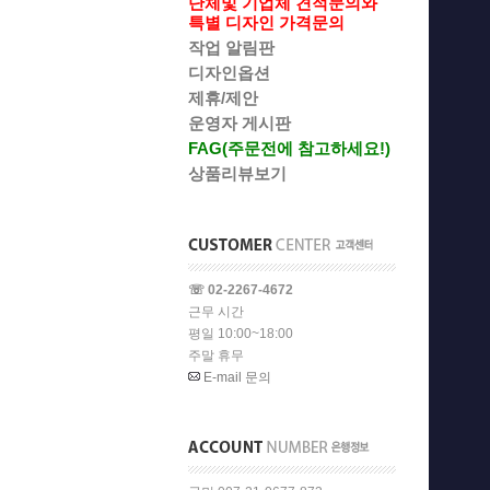
단체및 기업체 견적문의와
특별 디자인 가격문의
작업 알림판
디자인옵션
제휴/제안
운영자 게시판
FAG(주문전에 참고하세요!)
상품리뷰보기
☏ 02-2267-4672
근무 시간
평일 10:00~18:00
주말 휴무
E-mail 문의