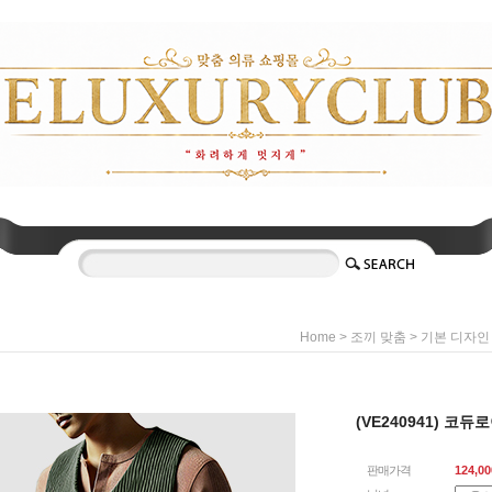
>
>
Home
조끼 맞춤
기본 디자인
(VE240941) 코듀
판매가격
124,00