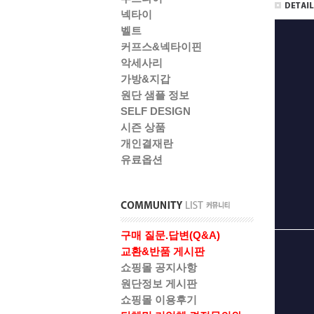
넥타이
벨트
커프스&넥타이핀
악세사리
가방&지갑
원단 샘플 정보
SELF DESIGN
시즌 상품
개인결재란
유료옵션
구매 질문.답변(Q&A)
교환&반품 게시판
쇼핑몰 공지사항
원단정보 게시판
쇼핑몰 이용후기