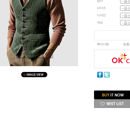
남녀
사이즈
디자인
색상
특이사항
맞춤
마우스를 올려보세요