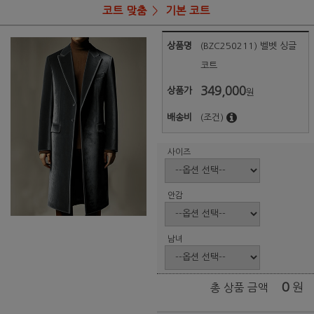
코트 맞춤
기본 코트
상품명
(BZC250211) 벨벳 싱글
코트
349,000
상품가
원
배송비
(조건)
사이즈
안감
남녀
0
원
총 상품 금액