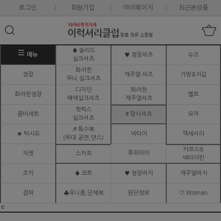
로그인
회원가입
마이페이지
최근본상품
♠ 솔리드
메뉴
♥ 정장셔츠
슈즈
실크셔츠
화려한
정장
캐주얼 셔츠
가방&지갑
무늬 실크셔츠
디자인
화려한
화려한정장
벨트
배색실크셔츠
캐주얼셔츠
핫픽스
콤비세트
# 망사셔츠
모자
실크셔츠
♬ 특수복
★ 턱시도
넥타이
액세서리
(무대.공연,댄스)
커프스&
루프타이
자켓
스카프
넥타이핀
조끼
♠ 코트
♥ 정장바지
캐주얼바지
점퍼
♣유니폼,단체복
원단정보
♡ Woman
ㅌ