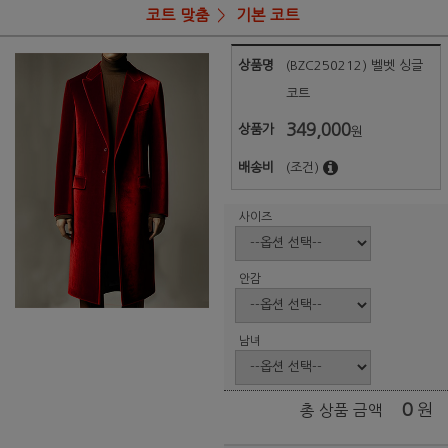
코트 맞춤
기본 코트
상품명
(BZC250212) 벨벳 싱글
코트
349,000
상품가
원
배송비
(조건)
사이즈
안감
남녀
0
원
총 상품 금액