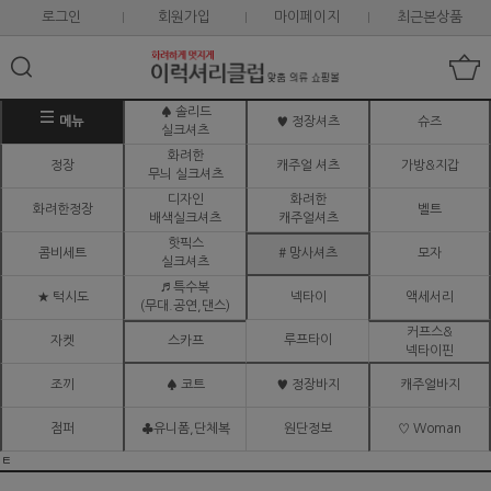
로그인
회원가입
마이페이지
최근본상품
♠ 솔리드
메뉴
♥ 정장셔츠
슈즈
실크셔츠
화려한
정장
캐주얼 셔츠
가방&지갑
무늬 실크셔츠
디자인
화려한
화려한정장
벨트
배색실크셔츠
캐주얼셔츠
핫픽스
콤비세트
# 망사셔츠
모자
실크셔츠
♬ 특수복
★ 턱시도
넥타이
액세서리
(무대.공연,댄스)
커프스&
루프타이
자켓
스카프
넥타이핀
조끼
♠ 코트
♥ 정장바지
캐주얼바지
점퍼
♣유니폼,단체복
원단정보
♡ Woman
ㅌ