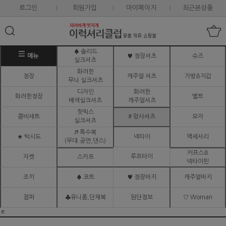
로그인
회원가입
마이페이지
최근본상품
♠ 솔리드
메뉴
♥ 정장셔츠
슈즈
실크셔츠
화려한
정장
캐주얼 셔츠
가방&지갑
무늬 실크셔츠
디자인
화려한
화려한정장
벨트
배색실크셔츠
캐주얼셔츠
핫픽스
콤비세트
# 망사셔츠
모자
실크셔츠
♬ 특수복
★ 턱시도
넥타이
액세서리
(무대.공연,댄스)
커프스&
루프타이
자켓
스카프
넥타이핀
조끼
♠ 코트
♥ 정장바지
캐주얼바지
점퍼
♣유니폼,단체복
원단정보
♡ Woman
ㅌ