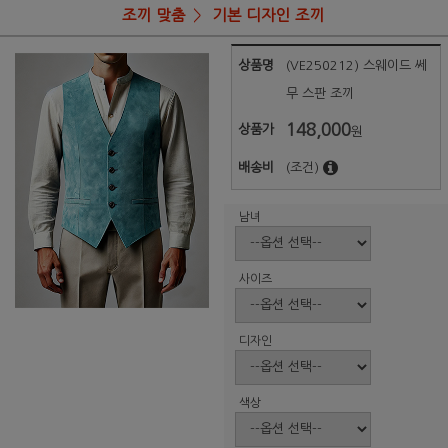
조끼 맞춤
기본 디자인 조끼
상품명
(VE250212) 스웨이드 쎄
무 스판 조끼
148,000
상품가
원
배송비
(조건)
남녀
사이즈
디자인
색상