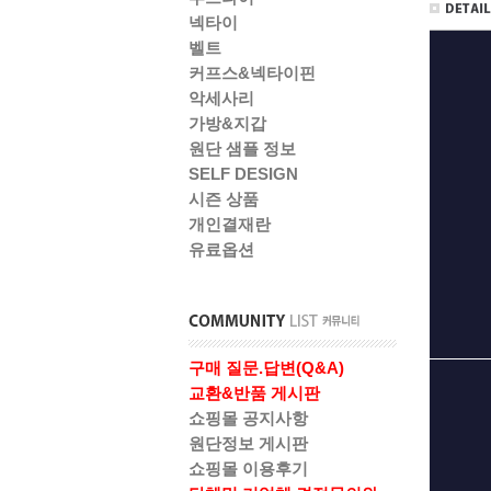
넥타이
벨트
커프스&넥타이핀
악세사리
가방&지갑
원단 샘플 정보
SELF DESIGN
시즌 상품
개인결재란
유료옵션
구매 질문.답변(Q&A)
교환&반품 게시판
쇼핑몰 공지사항
원단정보 게시판
쇼핑몰 이용후기