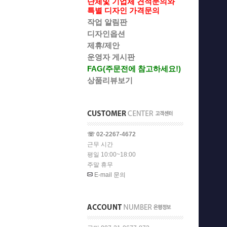
단체및 기업체 견적문의와
특별 디자인 가격문의
작업 알림판
디자인옵션
제휴/제안
운영자 게시판
FAG(주문전에 참고하세요!)
상품리뷰보기
☏ 02-2267-4672
근무 시간
평일 10:00~18:00
주말 휴무
E-mail 문의