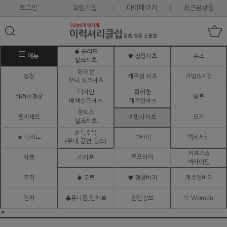
로그인
회원가입
마이페이지
최근본상품
♠ 솔리드
메뉴
♥ 정장셔츠
슈즈
실크셔츠
화려한
정장
캐주얼 셔츠
가방&지갑
무늬 실크셔츠
디자인
화려한
화려한정장
벨트
배색실크셔츠
캐주얼셔츠
핫픽스
콤비세트
# 망사셔츠
모자
실크셔츠
♬ 특수복
★ 턱시도
넥타이
액세서리
(무대.공연,댄스)
커프스&
루프타이
자켓
스카프
넥타이핀
조끼
♠ 코트
♥ 정장바지
캐주얼바지
점퍼
♣유니폼,단체복
원단정보
♡ Woman
ㅌ