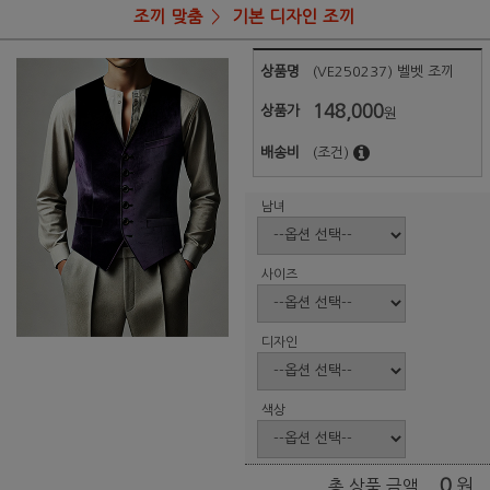
조끼 맞춤
기본 디자인 조끼
상품명
(VE250237) 벨벳 조끼
148,000
상품가
원
배송비
(조건)
남녀
사이즈
디자인
색상
0
원
총 상품 금액