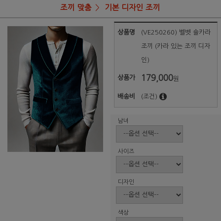
조끼 맞춤
기본 디자인 조끼
상품명
(VE250260) 벨벳 숄카라
조끼 (카라 있는 조끼 디자
인)
179,000
상품가
원
배송비
(조건)
남녀
사이즈
디자인
색상