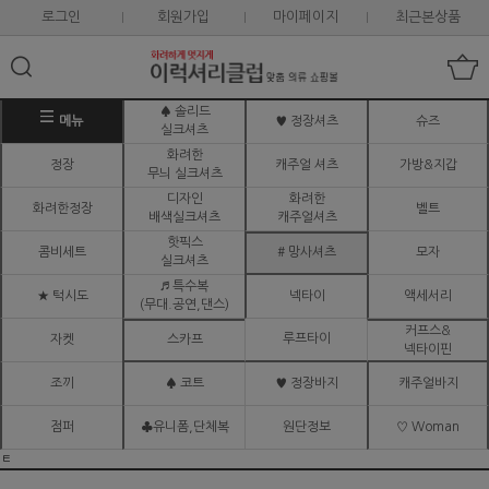
로그인
회원가입
마이페이지
최근본상품
♠ 솔리드
메뉴
♥ 정장셔츠
슈즈
실크셔츠
화려한
정장
캐주얼 셔츠
가방&지갑
무늬 실크셔츠
디자인
화려한
화려한정장
벨트
배색실크셔츠
캐주얼셔츠
핫픽스
콤비세트
# 망사셔츠
모자
실크셔츠
♬ 특수복
★ 턱시도
넥타이
액세서리
(무대.공연,댄스)
커프스&
루프타이
자켓
스카프
넥타이핀
조끼
♠ 코트
♥ 정장바지
캐주얼바지
점퍼
♣유니폼,단체복
원단정보
♡ Woman
ㅌ