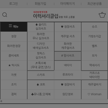
로그인
회원가입
마이페이지
최근본상품
♠ 솔리드
메뉴
♥ 정장셔츠
슈즈
실크셔츠
화려한
정장
캐주얼 셔츠
가방&지갑
무늬 실크셔츠
디자인
화려한
화려한정장
벨트
배색실크셔츠
캐주얼셔츠
핫픽스
콤비세트
# 망사셔츠
모자
실크셔츠
♬ 특수복
★ 턱시도
넥타이
액세서리
(무대.공연,댄스)
커프스&
루프타이
자켓
스카프
넥타이핀
조끼
♠ 코트
♥ 정장바지
캐주얼바지
점퍼
♣유니폼,단체복
원단정보
♡ Woman
ㅌ