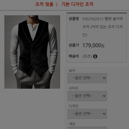
조끼 맞춤
기본 디자인 조끼
상품명
(VE250261) 벨벳 숄카라
조끼 (카라 있는 조끼 디자
인)
179,000
상품가
원
배송비
(조건)
남녀
사이즈
디자인
색상