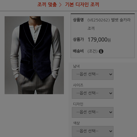
조끼 맞춤
기본 디자인 조끼
상품명
(VE250262) 벨벳 숄카라
조끼
179,000
상품가
원
배송비
(조건)
남녀
사이즈
디자인
색상