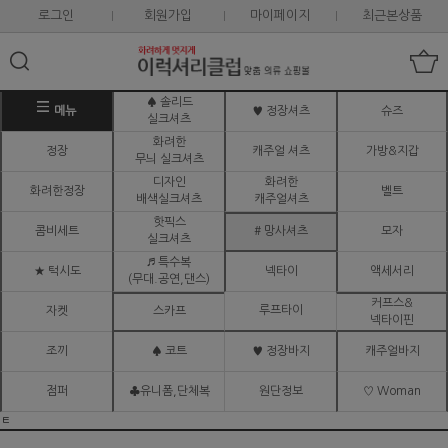
로그인
회원가입
마이페이지
최근본상품
♠ 솔리드
메뉴
♥ 정장셔츠
슈즈
실크셔츠
화려한
정장
캐주얼 셔츠
가방&지갑
무늬 실크셔츠
디자인
화려한
화려한정장
벨트
배색실크셔츠
캐주얼셔츠
핫픽스
콤비세트
# 망사셔츠
모자
실크셔츠
♬ 특수복
★ 턱시도
넥타이
액세서리
(무대.공연,댄스)
커프스&
루프타이
자켓
스카프
넥타이핀
조끼
♠ 코트
♥ 정장바지
캐주얼바지
점퍼
♣유니폼,단체복
원단정보
♡ Woman
ㅌ