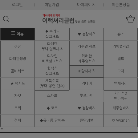
로그인
회원가입
마이페이지
최근본상품
♠ 솔리드
메뉴
♥ 정장셔츠
슈즈
실크셔츠
화려한
정장
캐주얼 셔츠
가방&지갑
무늬 실크셔츠
디자인
화려한
화려한정장
벨트
배색실크셔츠
캐주얼셔츠
핫픽스
콤비세트
# 망사셔츠
모자
실크셔츠
♬ 특수복
★ 턱시도
넥타이
액세서리
(무대.공연,댄스)
커프스&
루프타이
자켓
스카프
넥타이핀
조끼
♠ 코트
♥ 정장바지
캐주얼바지
점퍼
♣유니폼,단체복
원단정보
♡ Woman
ㅌ