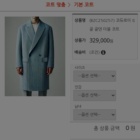
코트 맞춤
기본 코트
상품명
(BZC250257) 코듀로이 8
골 골덴 더블 코트
329,000
상품가
원
배송비
(조건)
사이즈
안감
남녀
0
원
총 상품 금액