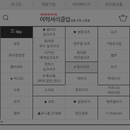
로그인
회원가입
마이페이지
최근본상품
♠ 솔리드
메뉴
♥ 정장셔츠
슈즈
실크셔츠
화려한
정장
캐주얼 셔츠
가방&지갑
무늬 실크셔츠
디자인
화려한
화려한정장
벨트
배색실크셔츠
캐주얼셔츠
핫픽스
콤비세트
# 망사셔츠
모자
실크셔츠
♬ 특수복
★ 턱시도
넥타이
액세서리
(무대.공연,댄스)
커프스&
루프타이
자켓
스카프
넥타이핀
조끼
♠ 코트
♥ 정장바지
캐주얼바지
점퍼
♣유니폼,단체복
원단정보
♡ Woman
ㅌ