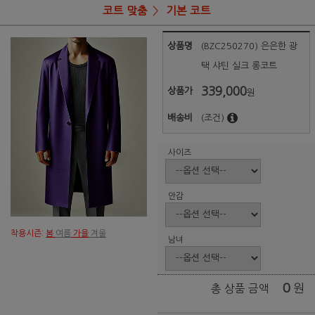
코트 맞춤
기본 코트
상품명
(BZC250270) 은은한 광
택 샤틴 실크 롱코트
339,000
상품가
원
배송비
(조건)
사이즈
안감
착용시즌:
봄
여름
가을
겨울
남녀
0
원
총 상품 금액