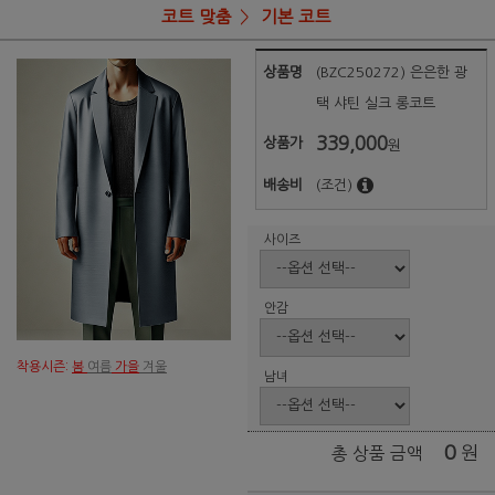
코트 맞춤
기본 코트
상품명
(BZC250272) 은은한 광
택 샤틴 실크 롱코트
339,000
상품가
원
배송비
(조건)
사이즈
안감
착용시즌:
봄
여름
가을
겨울
남녀
0
원
총 상품 금액