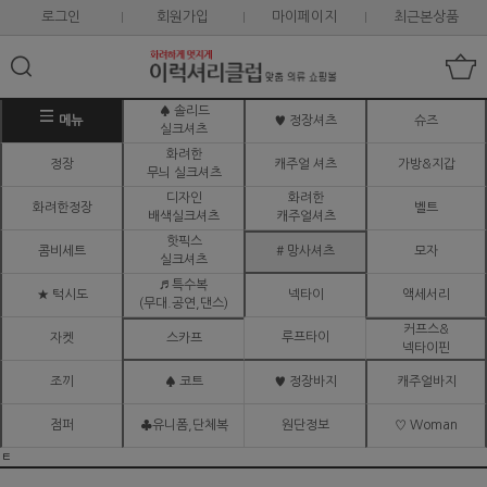
로그인
회원가입
마이페이지
최근본상품
♠ 솔리드
메뉴
♥ 정장셔츠
슈즈
실크셔츠
화려한
정장
캐주얼 셔츠
가방&지갑
무늬 실크셔츠
디자인
화려한
화려한정장
벨트
배색실크셔츠
캐주얼셔츠
핫픽스
콤비세트
# 망사셔츠
모자
실크셔츠
♬ 특수복
★ 턱시도
넥타이
액세서리
(무대.공연,댄스)
커프스&
루프타이
자켓
스카프
넥타이핀
조끼
♠ 코트
♥ 정장바지
캐주얼바지
점퍼
♣유니폼,단체복
원단정보
♡ Woman
ㅌ