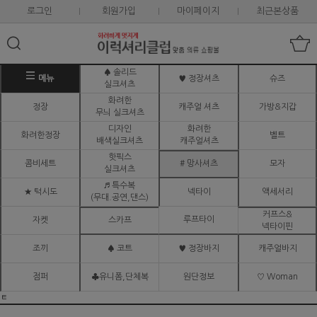
로그인
회원가입
마이페이지
최근본상품
♠ 솔리드
메뉴
♥ 정장셔츠
슈즈
실크셔츠
화려한
정장
캐주얼 셔츠
가방&지갑
무늬 실크셔츠
디자인
화려한
화려한정장
벨트
배색실크셔츠
캐주얼셔츠
핫픽스
콤비세트
# 망사셔츠
모자
실크셔츠
♬ 특수복
★ 턱시도
넥타이
액세서리
(무대.공연,댄스)
커프스&
루프타이
자켓
스카프
넥타이핀
조끼
♠ 코트
♥ 정장바지
캐주얼바지
점퍼
♣유니폼,단체복
원단정보
♡ Woman
ㅌ