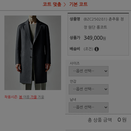
코트 맞춤
기본 코트
상품명
(BZC250281) 춘추용 정
장 원단 롱코트
349,000
상품가
원
배송비
(조건)
사이즈
안감
착용시즌:
봄
여름
가을
겨울
남녀
0
원
총 상품 금액