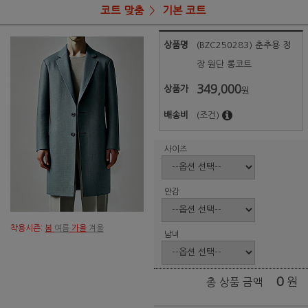
코트 맞춤
기본 코트
상품명
(BZC250283) 춘추용 정
장 원단 롱코트
349,000
상품가
원
배송비
(조건)
사이즈
안감
착용시즌:
봄
여름
가을
겨울
남녀
0
원
총 상품 금액