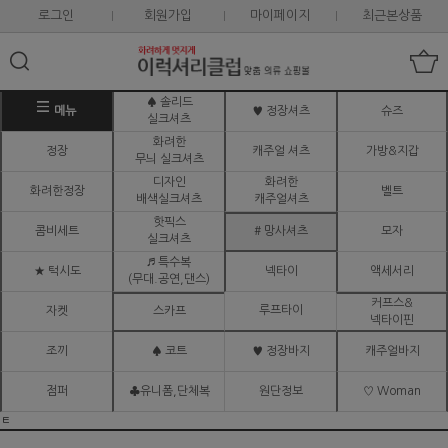
로그인
회원가입
마이페이지
최근본상품
♠ 솔리드
메뉴
♥ 정장셔츠
슈즈
실크셔츠
화려한
정장
캐주얼 셔츠
가방&지갑
무늬 실크셔츠
디자인
화려한
화려한정장
벨트
배색실크셔츠
캐주얼셔츠
핫픽스
콤비세트
# 망사셔츠
모자
실크셔츠
♬ 특수복
★ 턱시도
넥타이
액세서리
(무대.공연,댄스)
커프스&
루프타이
자켓
스카프
넥타이핀
조끼
♠ 코트
♥ 정장바지
캐주얼바지
점퍼
♣유니폼,단체복
원단정보
♡ Woman
ㅌ