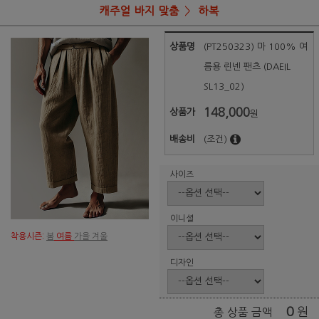
캐주얼 바지 맞춤
하복
상품명
(PT250323) 마 100% 여
름용 린넨 팬츠 (DAEIL
SL13_02)
148,000
상품가
원
배송비
(조건)
사이즈
이니셜
착용시즌:
봄
여름
가을 겨울
디자인
0
원
총 상품 금액