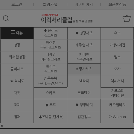
로그인
회원가입
마이페이지
최근본상품
♠ 솔리드
메뉴
♥ 정장셔츠
슈즈
실크셔츠
화려한
정장
캐주얼 셔츠
가방&지갑
무늬 실크셔츠
디자인
화려한
화려한정장
벨트
배색실크셔츠
캐주얼셔츠
핫픽스
콤비세트
# 망사셔츠
모자
실크셔츠
♬ 특수복
★ 턱시도
넥타이
액세서리
(무대.공연,댄스)
커프스&
루프타이
자켓
스카프
넥타이핀
조끼
♠ 코트
♥ 정장바지
캐주얼바지
점퍼
♣유니폼,단체복
원단정보
♡ Woman
ㅌ