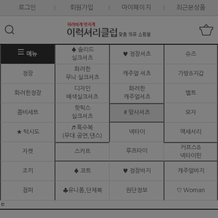
로그인
회원가입
마이페이지
최근본상품
♠ 솔리드
메뉴
♥ 정장셔츠
슈즈
실크셔츠
화려한
정장
캐주얼 셔츠
가방&지갑
무늬 실크셔츠
디자인
화려한
화려한정장
벨트
배색실크셔츠
캐주얼셔츠
핫픽스
콤비세트
# 망사셔츠
모자
실크셔츠
♬ 특수복
★ 턱시도
넥타이
액세서리
(무대.공연,댄스)
커프스&
루프타이
자켓
스카프
넥타이핀
조끼
♠ 코트
♥ 정장바지
캐주얼바지
점퍼
♣유니폼,단체복
원단정보
♡ Woman
ㅌ