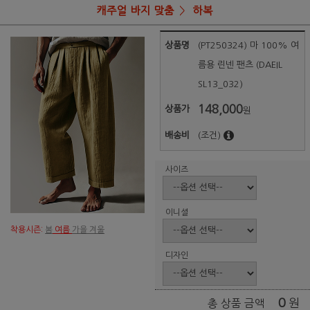
캐주얼 바지 맞춤
하복
상품명
(PT250324) 마 100% 여
름용 린넨 팬츠 (DAEIL
SL13_032)
148,000
상품가
원
배송비
(조건)
사이즈
이니셜
착용시즌:
봄
여름
가을 겨울
디자인
0
원
총 상품 금액