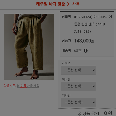
캐주얼 바지 맞춤
하복
상품명
(PT250324) 마 100% 여
름용 린넨 팬츠 (DAEIL
SL13_032)
148,000
상품가
원
배송비
(조건)
사이즈
이니셜
착용시즌:
봄
여름
가을 겨울
디자인
0
원
총 상품 금액