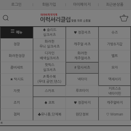
로그인
회원가입
마이페이지
최근본상품
♠ 솔리드
메뉴
♥ 정장셔츠
슈즈
실크셔츠
화려한
정장
캐주얼 셔츠
가방&지갑
무늬 실크셔츠
디자인
화려한
화려한정장
벨트
배색실크셔츠
캐주얼셔츠
핫픽스
콤비세트
# 망사셔츠
모자
실크셔츠
♬ 특수복
★ 턱시도
넥타이
액세서리
(무대.공연,댄스)
커프스&
루프타이
자켓
스카프
넥타이핀
조끼
♠ 코트
♥ 정장바지
캐주얼바지
점퍼
♣유니폼,단체복
원단정보
♡ Woman
ㅌ