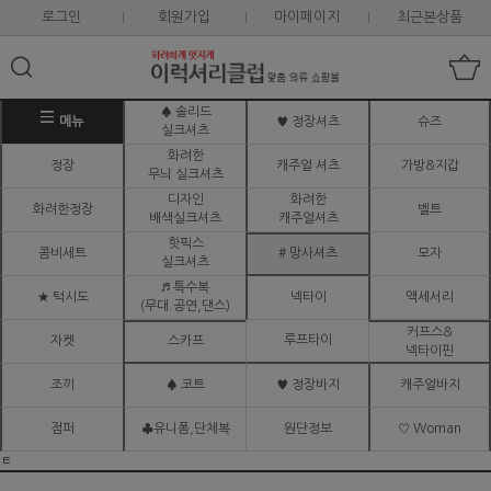
로그인
회원가입
마이페이지
최근본상품
♠ 솔리드
메뉴
♥ 정장셔츠
슈즈
실크셔츠
화려한
정장
캐주얼 셔츠
가방&지갑
무늬 실크셔츠
디자인
화려한
화려한정장
벨트
배색실크셔츠
캐주얼셔츠
핫픽스
콤비세트
# 망사셔츠
모자
실크셔츠
♬ 특수복
★ 턱시도
넥타이
액세서리
(무대.공연,댄스)
커프스&
루프타이
자켓
스카프
넥타이핀
조끼
♠ 코트
♥ 정장바지
캐주얼바지
점퍼
♣유니폼,단체복
원단정보
♡ Woman
ㅌ