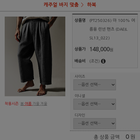
캐주얼 바지 맞춤
하복
상품명
(PT250326) 마 100% 여
름용 린넨 팬츠 (DAEIL
SL13_022)
148,000
상품가
원
배송비
(조건)
사이즈
이니셜
착용시즌:
봄
여름
가을 겨울
디자인
0
원
총 상품 금액