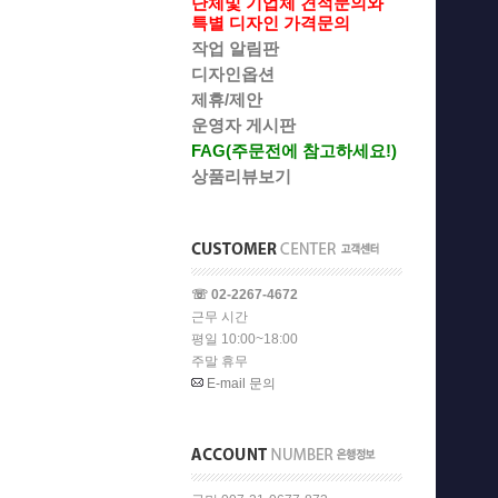
단체및 기업체 견적문의와
특별 디자인 가격문의
작업 알림판
디자인옵션
제휴/제안
운영자 게시판
FAG(주문전에 참고하세요!)
상품리뷰보기
☏ 02-2267-4672
근무 시간
평일 10:00~18:00
주말 휴무
E-mail 문의