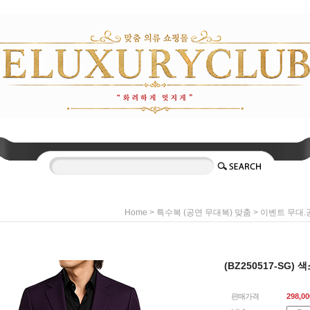
>
>
Home
특수복 (공연 무대복) 맞춤
이벤트 무대.
(BZ250517-SG
판매가격
298,00