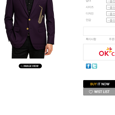
남녀
사이즈
디자인
안감
특이사항
주문
마우스를 올려보세요