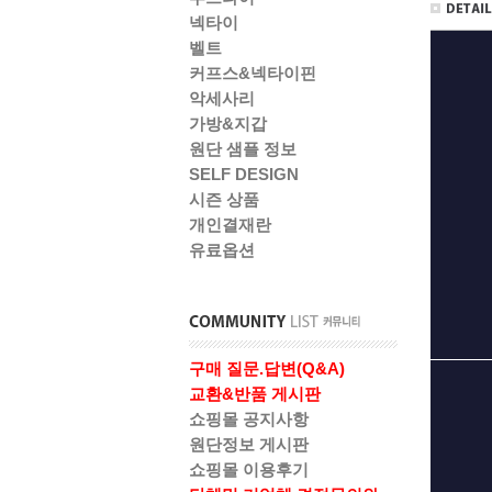
넥타이
벨트
커프스&넥타이핀
악세사리
가방&지갑
원단 샘플 정보
SELF DESIGN
시즌 상품
개인결재란
유료옵션
구매 질문.답변(Q&A)
교환&반품 게시판
쇼핑몰 공지사항
원단정보 게시판
쇼핑몰 이용후기