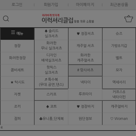
로그인
회원가입
마이페이지
최근본상품
♠ 솔리드
메뉴
♥ 정장셔츠
슈즈
실크셔츠
화려한
정장
캐주얼 셔츠
가방&지갑
무늬 실크셔츠
디자인
화려한
화려한정장
벨트
배색실크셔츠
캐주얼셔츠
핫픽스
콤비세트
# 망사셔츠
모자
실크셔츠
♬ 특수복
★ 턱시도
넥타이
액세서리
(무대.공연,댄스)
커프스&
루프타이
자켓
스카프
넥타이핀
조끼
♠ 코트
♥ 정장바지
캐주얼바지
점퍼
♣유니폼,단체복
원단정보
♡ Woman
ㅌ