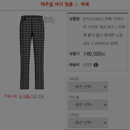
캐주얼 바지 맞춤
하복
상품명
(PT250483) 하복 시어서
커 지지미 체크 바지 / 피부
에 붙지 않고 쾌적한 느낌
(JEIL S-604604 검정)
148,000
상품가
원
배송비
(조건)
사이즈
착용시즌:
봄
여름
가을 겨울
이니셜
디자인