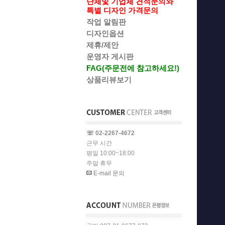
단체및 기업체 견적문의와
특별 디자인 가격문의
작업 알림판
디자인옵션
제휴/제안
운영자 게시판
FAG(주문전에 참고하세요!)
상품리뷰보기
☏ 02-2267-4672
근무 시간
평일 10:00~18:00
주말 휴무
E-mail 문의