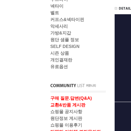
넥타이
벨트
커프스&넥타이핀
악세사리
가방&지갑
원단 샘플 정보
SELF DESIGN
시즌 상품
개인결재란
유료옵션
구매 질문.답변(Q&A)
교환&반품 게시판
쇼핑몰 공지사항
원단정보 게시판
쇼핑몰 이용후기