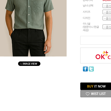
판매가격
64,000
남녀 선택
사이즈
디자인
이니셜
(영문이나 한글
새김)
마우스를 올려보세요