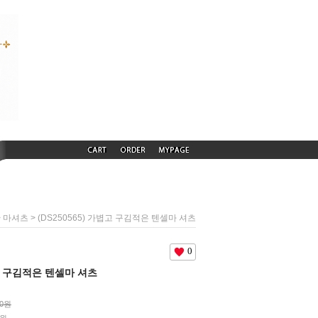
>
> (DS250565) 가볍고 구김적은 텐셀마 셔츠
마셔츠
0
볍고 구김적은 텐셀마 셔츠
00원