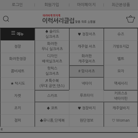
로그인
회원가입
마이페이지
최근본상품
♠ 솔리드
메뉴
♥ 정장셔츠
슈즈
실크셔츠
화려한
정장
캐주얼 셔츠
가방&지갑
무늬 실크셔츠
디자인
화려한
화려한정장
벨트
배색실크셔츠
캐주얼셔츠
핫픽스
콤비세트
# 망사셔츠
모자
실크셔츠
♬ 특수복
★ 턱시도
넥타이
액세서리
(무대.공연,댄스)
커프스&
루프타이
자켓
스카프
넥타이핀
조끼
♠ 코트
♥ 정장바지
캐주얼바지
점퍼
♣유니폼,단체복
원단정보
♡ Woman
ㅌ