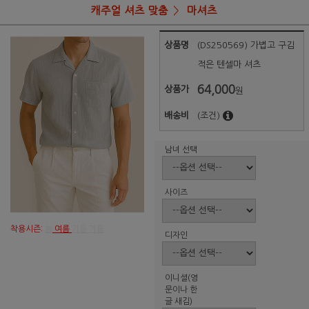
캐주얼 셔츠 맞춤
마셔츠
상품명
(DS250569) 가볍고 구김
적은 텐셀마 셔츠
64,000
상품가
원
배송비
(조건)
남녀 선택
사이즈
착용시즌:
봄
여름
가을 겨울
디자인
이니셜(영
문이나 한
글 새김)